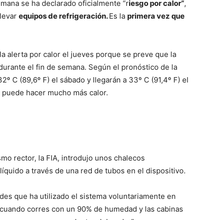
mana se ha declarado oficialmente “r
iesgo por calor”
,
llevar
equipos de refrigeración.
Es la
primera vez que
 la alerta por calor el jueves porque se preve que la
durante el fin de semana. Según el pronóstico de la
º C (89,6º F) el sábado y llegarán a 33º C (91,4º F) el
o puede hacer mucho más calor.
o rector, la FIA, introdujo unos chalecos
íquido a través de una red de tubos en el dispositivo.
des que ha utilizado el sistema voluntariamente en
y cuando corres con un 90% de humedad y las cabinas