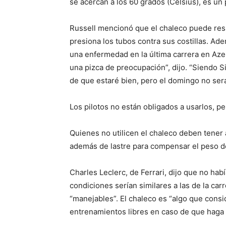
se acercan a los 60 grados (Celsius), es u
Russell mencionó que el chaleco puede res
presiona los tubos contra sus costillas. Ad
una enfermedad en la última carrera en Azerb
una pizca de preocupación”, dijo. “Siendo S
de que estaré bien, pero el domingo no ser
Los pilotos no están obligados a usarlos, p
Quienes no utilicen el chaleco deben tener 
además de lastre para compensar el peso d
Charles Leclerc, de Ferrari, dijo que no hab
condiciones serían similares a las de la car
“manejables”. El chaleco es “algo que con
entrenamientos libres en caso de que haga 