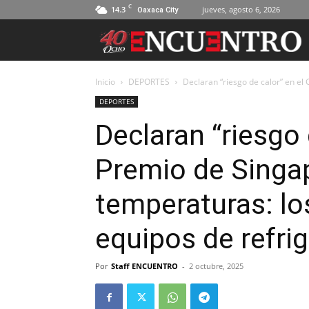
C
14.3
jueves, agosto 6, 2026
Oaxaca City
Inicio
DEPORTES
Declaran “riesgo de calor” en el 
DEPORTES
Declaran “riesgo 
Premio de Singap
temperaturas: lo
equipos de refri
Por
Staff ENCUENTRO
-
2 octubre, 2025