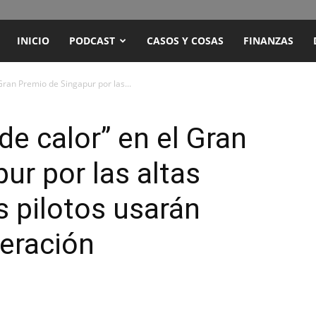
ENCUENTRO
INICIO
PODCAST
CASOS Y COSAS
FINANZAS
RADIO
Gran Premio de Singapur por las...
Y
de calor” en el Gran
ur por las altas
TELEVISIÓN
s pilotos usarán
geración