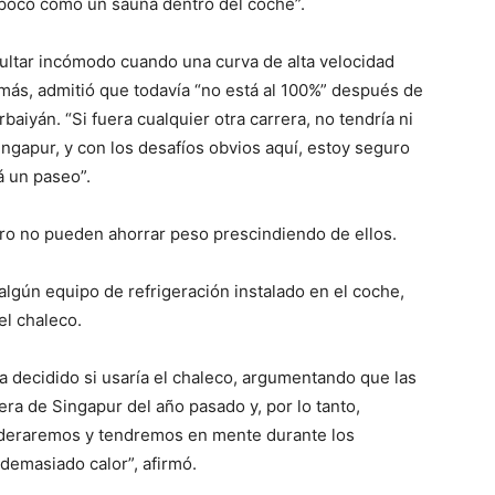
n poco como un sauna dentro del coche”.
ultar incómodo cuando una curva de alta velocidad
emás, admitió que todavía “no está al 100%” después de
aiyán. “Si fuera cualquier otra carrera, no tendría ni
ingapur, y con los desafíos obvios aquí, estoy seguro
á un paseo”.
ero no pueden ahorrar peso prescindiendo de ellos.
algún equipo de refrigeración instalado en el coche,
el chaleco.
ía decidido si usaría el chaleco, argumentando que las
rera de Singapur del año pasado y, por lo tanto,
sideraremos y tendremos en mente durante los
demasiado calor”, afirmó.