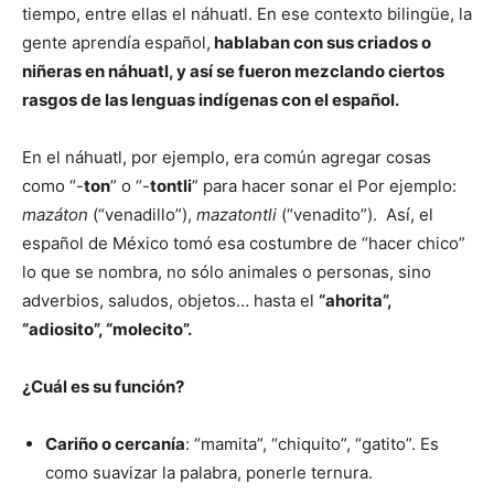
tiempo, entre ellas el náhuatl. En ese contexto bilingüe, la
gente aprendía español,
hablaban con sus criados o
niñeras en náhuatl, y así se fueron mezclando ciertos
rasgos de las lenguas indígenas con el español.
En el náhuatl, por ejemplo, era común agregar cosas
como “-
ton
” o “-
tontli
” para hacer sonar el Por ejemplo:
mazáton
(“venadillo”),
mazatontli
(“venadito”). Así, el
español de México tomó esa costumbre de “hacer chico”
lo que se nombra, no sólo animales o personas, sino
adverbios, saludos, objetos… hasta el
“ahorita”,
“adiosito”, “molecito”.
¿Cuál es su función?
Cariño o cercanía
: “mamita”, “chiquito”, “gatito”. Es
como suavizar la palabra, ponerle ternura.