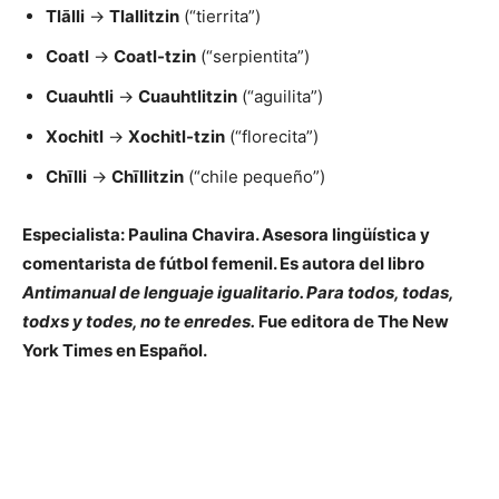
Tlālli
→
Tlallitzin
(“tierrita”)
Coatl
→
Coatl-tzin
(“serpientita”)
Cuauhtli
→
Cuauhtlitzin
(“aguilita”)
Xochitl
→
Xochitl-tzin
(“florecita”)
Chīlli
→
Chīllitzin
(“chile pequeño”)
Especialista: Paulina Chavira. Asesora lingüística y
comentarista de fútbol femenil. Es autora del libro
Antimanual de lenguaje igualitario. Para todos, todas,
todxs y todes, no te enredes.
Fue editora de The New
York Times en Español.