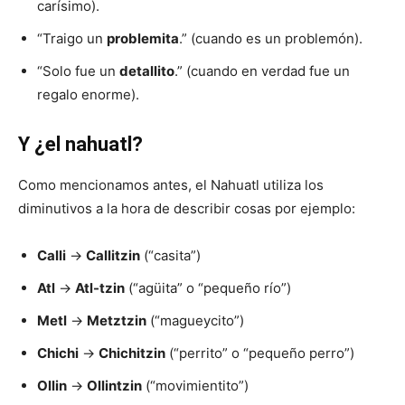
carísimo).
“Traigo un
problemita
.” (cuando es un problemón).
“Solo fue un
detallito
.” (cuando en verdad fue un
regalo enorme).
Y ¿el nahuatl?
Como mencionamos antes, el Nahuatl utiliza los
diminutivos a la hora de describir cosas por ejemplo:
Calli
→
Callitzin
(“casita”)
Atl
→
Atl-tzin
(“agüita” o “pequeño río”)
Metl
→
Metztzin
(“magueycito”)
Chichi
→
Chichitzin
(“perrito” o “pequeño perro”)
Ollin
→
Ollintzin
(“movimientito”)