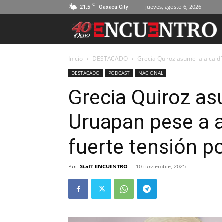
C
21.5
jueves, agosto 6, 2026
Oaxaca City
Inicio
DESTACADO
Grecia Quiroz asume la alcald
DESTACADO
PODCAST
NACIONAL
Grecia Quiroz as
Uruapan pese a 
fuerte tensión po
Por
Staff ENCUENTRO
-
10 noviembre, 2025