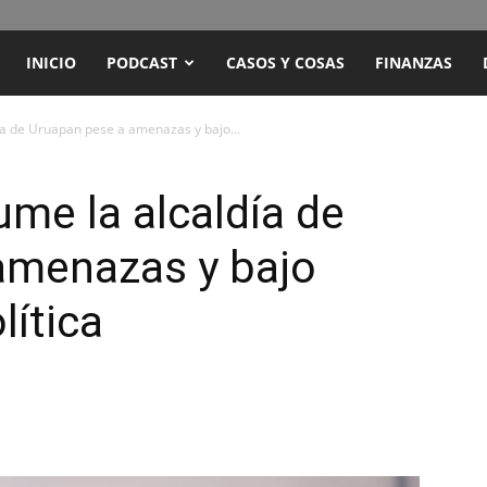
ENCUENTRO
INICIO
PODCAST
CASOS Y COSAS
FINANZAS
RADIO
ía de Uruapan pese a amenazas y bajo...
Y
ume la alcaldía de
amenazas y bajo
TELEVISIÓN
lítica