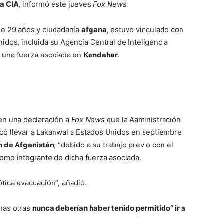
la CIA
, informó este jueves
Fox News.
de 29 años y ciudadanía
afgana
, estuvo vinculado con
idos, incluida su Agencia Central de Inteligencia
e una fuerza asociada en
Kandahar
.
 en una declaración a
Fox
News
que la Aaministración
icó llevar a Lakanwal a Estados Unidos en septiembre
n de Afganistán
, “debido a su trabajo previo con el
como integrante de dicha fuerza asociada.
tica evacuación”, añadió.
has otras
nunca deberían haber tenido permitido” ir a