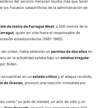
miembros del servicio merecen mucho más que tener
 los fracasos catastróficos de la administración de
ión de metro de Farragut West
, a 500 metros de la
Farragut
, quien en vida fuera el responsable de
 Secesión estadounidense (1861-1865).
s del orden, había obtenido un
permiso de dos años
en
ero en la actualidad estaba bajo un
estatus irregula
r
 por Biden.
e encuentran en un
estado crítico
y el ataque recibido,
ón de Gracias
, provocó una reacción inmediata por
iroteo como “un acto de maldad, un acto de odio y un
ra,
Pete
Hegseth
, anunció que agregarán otros 500