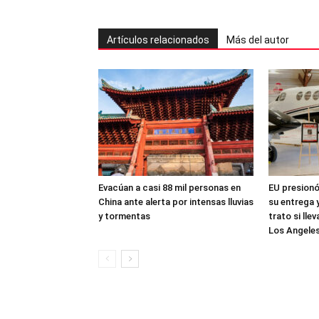
Artículos relacionados
Más del autor
Evacúan a casi 88 mil personas en
EU presionó 
China ante alerta por intensas lluvias
su entrega y
y tormentas
trato si ll
Los Angele