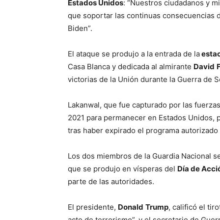
Estados Unidos
: “Nuestros ciudadanos y 
que soportar las continuas consecuencias de
Biden”.
El ataque se produjo a la entrada de la
estac
Casa Blanca y dedicada al almirante
David
victorias de la Unión durante la Guerra de
Lakanwal, que fue capturado por las fuerza
2021 para permanecer en Estados Unidos, p
tras haber expirado el programa autorizado
Los dos miembros de la Guardia Nacional s
que se produjo en vísperas del
Día de Acci
parte de las autoridades.
El presidente,
Donald
Trump
, calificó el t
acto de terrorismo”, y el secretario de Guer