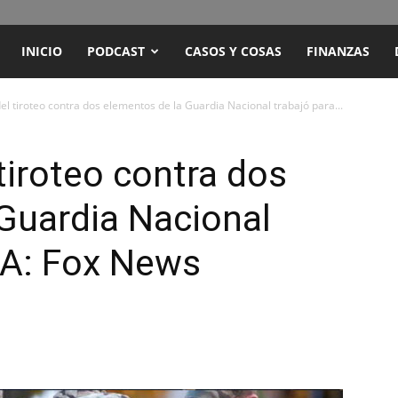
ENCUENTRO
INICIO
PODCAST
CASOS Y COSAS
FINANZAS
RADIO
l tiroteo contra dos elementos de la Guardia Nacional trabajó para...
Y
iroteo contra dos
Guardia Nacional
TELEVISIÓN
CIA: Fox News