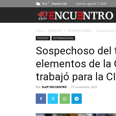
C
16.4
viernes, agosto 7, 2026
Oaxaca City
Inicio
PODCAST
INTERNACIONAL
Sospechoso de
PODCAST
INTERNACIONAL
Sospechoso del t
elementos de la 
trabajó para la 
Por
Staff ENCUENTRO
-
27 noviembre, 2025