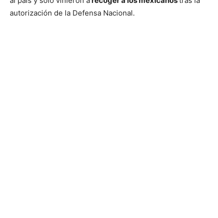
al país y sólo vinieron a
recoger a los mexicanos
tras la
autorización de la Defensa Nacional.