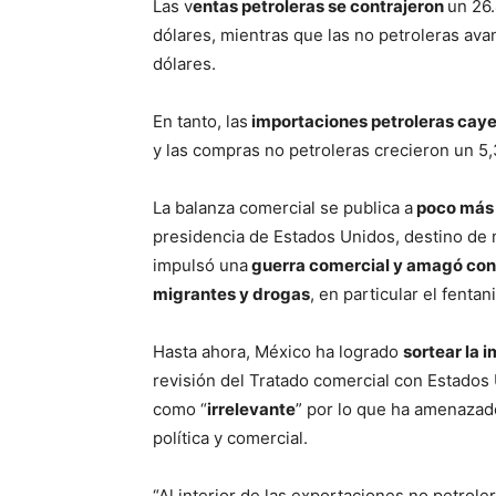
Las v
entas petroleras se contrajeron
un 26.
dólares, mientras que las no petroleras av
dólares.
En tanto, las
importaciones petroleras cay
y las compras no petroleras crecieron un 5,
La balanza comercial se publica a
poco más 
presidencia de Estados Unidos, destino de 
impulsó una
guerra comercial y amagó con
migrantes y drogas
, en particular el fentani
Hasta ahora, México ha logrado
sortear la 
revisión del Tratado comercial con Estados
como “
irrelevante
” por lo que ha amenazad
política y comercial.
“Al interior de las exportaciones no petrole