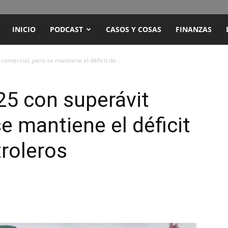
ENCUENTRO
INICIO
PODCAST
CASOS Y COSAS
FINANZAS
RADIO
comercial, pero se mantiene el déficit de...
Y
25 con superávit
e mantiene el déficit
TELEVISIÓN
roleros