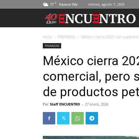
C
17
viernes, agosto 7, 2026
Oaxaca City
Inicio
FINANZAS
México cierra 2025 con superávit 
FINANZAS
México cierra 20
comercial, pero s
de productos pet
Por
Staff ENCUENTRO
-
27 enero, 2026