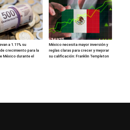
levan a 1.11% su
México necesita mayor inversión y
de crecimiento para la
reglas claras para crecer y mejorar
e México durante el
su calificación: Franklin Templeton