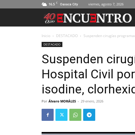
C
16.5
viernes, agosto 7, 2026
Oaxaca City
Inicio
DESTACADO
Suspenden cirugías programadas
DESTACADO
Suspenden cirug
Hospital Civil p
isodine, clorhexi
Por
Álvaro MORÁLES
-
29 enero, 2026