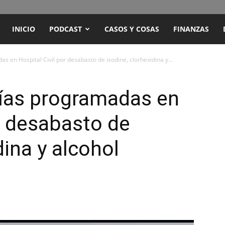
ENCUENTRO
INICIO
PODCAST
CASOS Y COSAS
FINANZAS
RADIO
 en Hospital Civil por desabasto de isodine, clorhexidina y...
Y
ías programadas en
or desabasto de
TELEVISIÓN
dina y alcohol