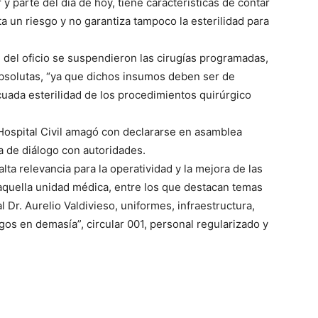
y parte del día de hoy, tiene características de contar
a un riesgo y no garantiza tampoco la esterilidad para
n del oficio se suspendieron las cirugías programadas,
bsolutas, “ya que dichos insumos deben ser de
cuada esterilidad de los procedimientos quirúrgico
 Hospital Civil amagó con declararse en asamblea
 de diálogo con autoridades.
lta relevancia para la operatividad y la mejora de las
aquella unidad médica, entre los que destacan temas
l Dr. Aurelio Valdivieso, uniformes, infraestructura,
s en demasía”, circular 001, personal regularizado y