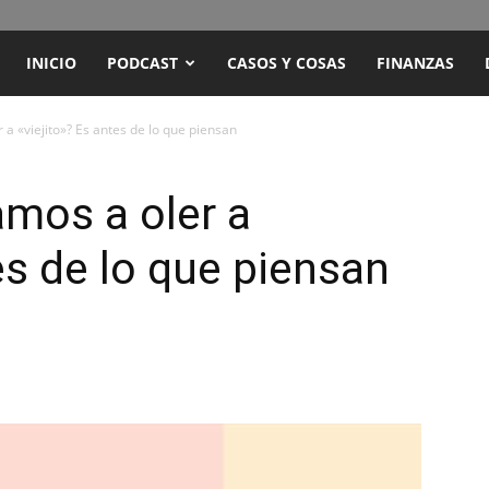
ENCUENTRO
INICIO
PODCAST
CASOS Y COSAS
FINANZAS
RADIO
 «viejito»? Es antes de lo que piensan
Y
mos a oler a
es de lo que piensan
TELEVISIÓN