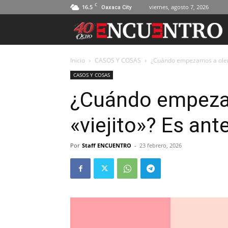
C
16.5
viernes, agosto 7, 2026
Oaxaca City
Inicio
CASOS Y COSAS
¿Cuándo empezamos a oler a
CASOS Y COSAS
¿Cuándo empeza
«viejito»? Es ant
Por
Staff ENCUENTRO
-
23 febrero, 2026