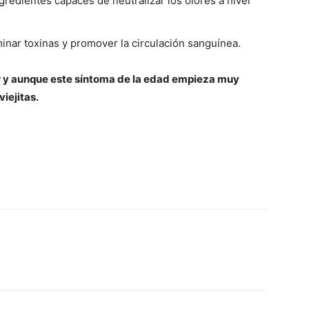
edientes capaces de neutralizar los olores a nivel
minar toxinas y promover la circulación sanguínea.
 y aunque este síntoma de la edad empieza muy
viejitas.