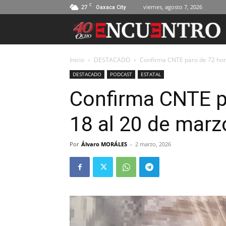
C
27
viernes, agosto 7, 2026
Oaxaca City
Inicio
DESTACADO
Confirma CNTE paro de 72 hor
DESTACADO
PODCAST
ESTATAL
Confirma CNTE p
18 al 20 de marz
Por
Álvaro MORÁLES
-
2 marzo, 2026