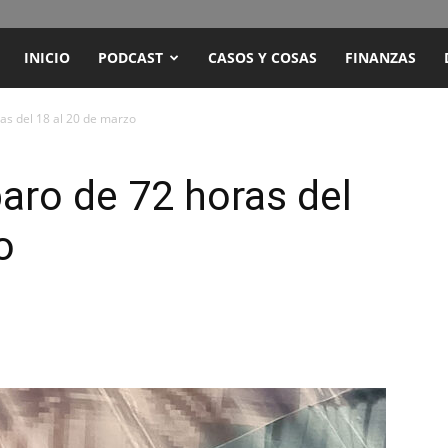
ENCUENTRO
INICIO
PODCAST
CASOS Y COSAS
FINANZAS
RADIO
as del 18 al 20 de marzo
Y
aro de 72 horas del
o
TELEVISIÓN