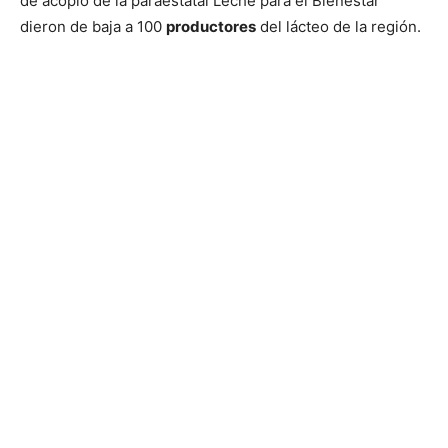
de acopio de la paraestatal Leche para el Bienestar
dieron de baja a 100
productores
del lácteo de la región.