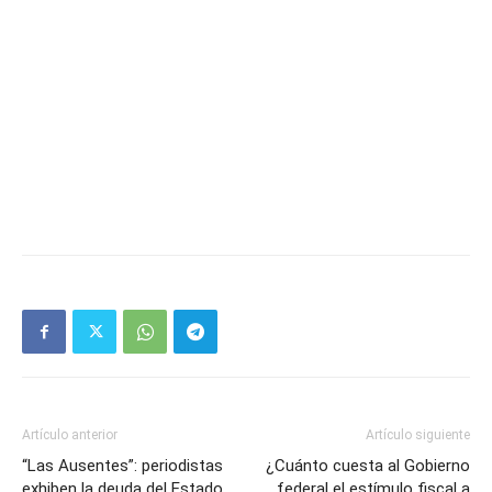
Artículo anterior
Artículo siguiente
“Las Ausentes”: periodistas
¿Cuánto cuesta al Gobierno
exhiben la deuda del Estado
federal el estímulo fiscal a