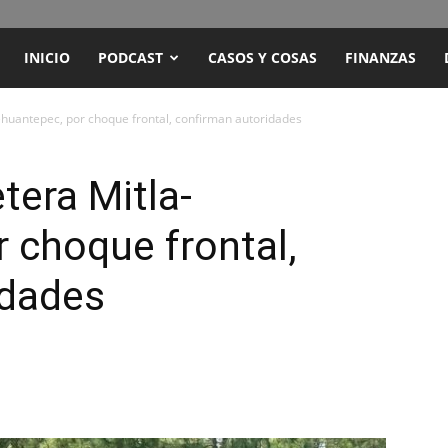
ENCUENTRO
INICIO
PODCAST
CASOS Y COSAS
FINANZAS
RADIO
ehuantepec, por choque frontal, confirman autoridades
Y
tera Mitla-
 choque frontal,
TELEVISIÓN
idades