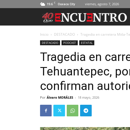
C
19.6
viernes, agosto 7, 2026
Oaxaca City
Inicio
DESTACADO
Tragedia en carretera Mitla-T
DESTACADO
PODCAST
ESTATAL
Tragedia en carre
Tehuantepec, por
confirman autor
Por
Álvaro MORÁLES
-
18 mayo, 2026