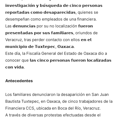
𝗶𝗻𝘃𝗲𝘀𝘁𝗶𝗴𝗮𝗰𝗶𝗼́𝗻 𝘆 𝗯𝘂́𝘀𝗾𝘂𝗲𝗱𝗮 𝗱𝗲 𝗰𝗶𝗻𝗰𝗼 𝗽𝗲𝗿𝘀𝗼𝗻𝗮𝘀
𝗿𝗲𝗽𝗼𝗿𝘁𝗮𝗱𝗮𝘀 𝗰𝗼𝗺𝗼 𝗱𝗲𝘀𝗮𝗽𝗮𝗿𝗲𝗰𝗶𝗱𝗮𝘀, quienes se
desempeñan como empleados de una financiera.
Las 𝗱𝗲𝗻𝘂𝗻𝗰𝗶𝗮𝘀 por su no localización 𝗳𝘂𝗲𝗿𝗼𝗻
𝗽𝗿𝗲𝘀𝗲𝗻𝘁𝗮𝗱𝗮𝘀 𝗽𝗼𝗿 𝘀𝘂𝘀 𝗳𝗮𝗺𝗶𝗹𝗶𝗮𝗿𝗲𝘀, oriundos de
Veracruz, tras perder contacto con ellos 𝗲𝗻 𝗲𝗹
𝗺𝘂𝗻𝗶𝗰𝗶𝗽𝗶𝗼 𝗱𝗲 𝗧𝘂𝘅𝘁𝗲𝗽𝗲𝗰, 𝗢𝗮𝘅𝗮𝗰𝗮.
Este día, la Fiscalía General del Estado de Oaxaca dio a
conocer que 𝗹𝗮𝘀 𝗰𝗶𝗻𝗰𝗼 𝗽𝗲𝗿𝘀𝗼𝗻𝗮𝘀 𝗳𝘂𝗲𝗿𝗼𝗻 𝗹𝗼𝗰𝗮𝗹𝗶𝘇𝗮𝗱𝗮𝘀
𝗰𝗼𝗻 𝘃𝗶𝗱𝗮.
Antecedentes
Los familiares denunciaron la desaparición en San Juan
Bautista Tuxtepec, en Oaxaca, de cinco trabajadores de la
Financiera CCS, ubicada en Boca del Río, Veracruz.
A través de diversas protestas efectuadas desde el