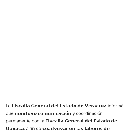
La 𝗙𝗶𝘀𝗰𝗮𝗹𝗶́𝗮 𝗚𝗲𝗻𝗲𝗿𝗮𝗹 𝗱𝗲𝗹 𝗘𝘀𝘁𝗮𝗱𝗼 𝗱𝗲 𝗩𝗲𝗿𝗮𝗰𝗿𝘂𝘇 informó
que 𝗺𝗮𝗻𝘁𝘂𝘃𝗼 𝗰𝗼𝗺𝘂𝗻𝗶𝗰𝗮𝗰𝗶𝗼́𝗻 y coordinación
permanente con la 𝗙𝗶𝘀𝗰𝗮𝗹𝗶́𝗮 𝗚𝗲𝗻𝗲𝗿𝗮𝗹 𝗱𝗲𝗹 𝗘𝘀𝘁𝗮𝗱𝗼 𝗱𝗲
𝗢𝗮𝘅𝗮𝗰𝗮, a fin de 𝗰𝗼𝗮𝗱𝘆𝘂𝘃𝗮𝗿 𝗲𝗻 𝗹𝗮𝘀 𝗹𝗮𝗯𝗼𝗿𝗲𝘀 𝗱𝗲