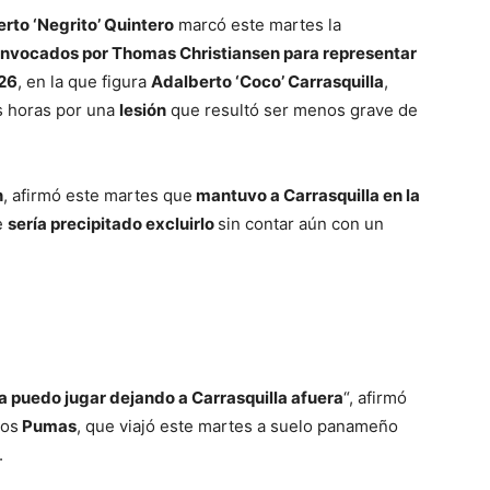
erto ‘Negrito’ Quintero
marcó este martes la
convocados por Thomas Christiansen para representar
026
, en la que figura
Adalberto ‘Coco’ Carrasquilla
,
s horas por una
lesión
que resultó ser menos grave de
n
, afirmó este martes que
mantuvo a Carrasquilla en la
e
sería precipitado excluirlo
sin contar aún con un
a puedo jugar dejando a Carrasquilla afuera
“, afirmó
los
Pumas
, que viajó este martes a suelo panameño
.