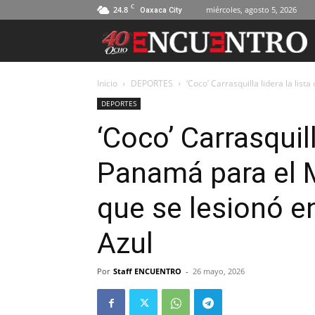
C
24.8
miércoles, agosto 5, 2026
Oaxaca City
Inicio
DEPORTES
‘Coco’ Carrasquilla lidera la lis
DEPORTES
‘Coco’ Carrasquill
Panamá para el 
que se lesionó en
Azul
Por
Staff ENCUENTRO
-
26 mayo, 2026