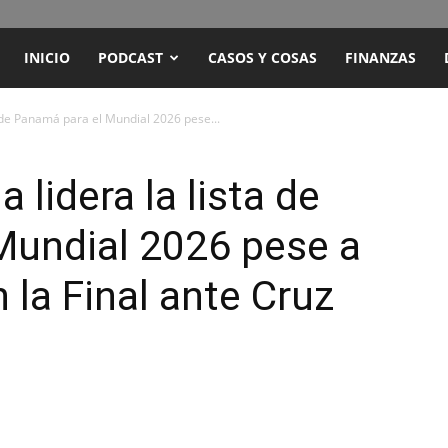
ENCUENTRO
INICIO
PODCAST
CASOS Y COSAS
FINANZAS
RADIO
ta de Panamá para el Mundial 2026 pese...
Y
a lidera la lista de
Mundial 2026 pese a
TELEVISIÓN
 la Final ante Cruz