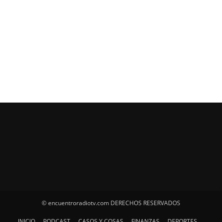
© encuentroradiotv.com DERECHOS RESERVADOS
INICIO
PODCAST
CASOS Y COSAS
FINANZAS
DEPORTES