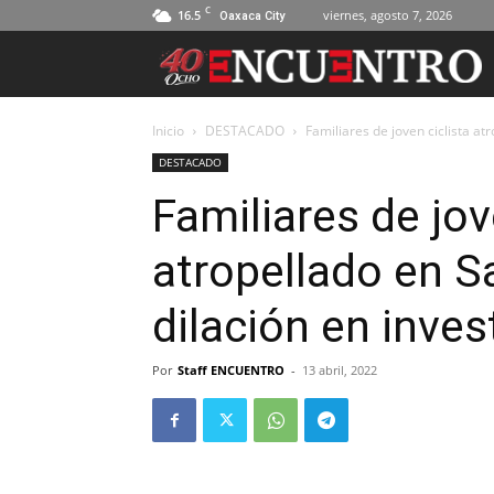
C
16.5
viernes, agosto 7, 2026
Oaxaca City
Inicio
DESTACADO
Familiares de joven ciclista a
DESTACADO
Familiares de jov
atropellado en 
dilación en inve
Por
Staff ENCUENTRO
-
13 abril, 2022