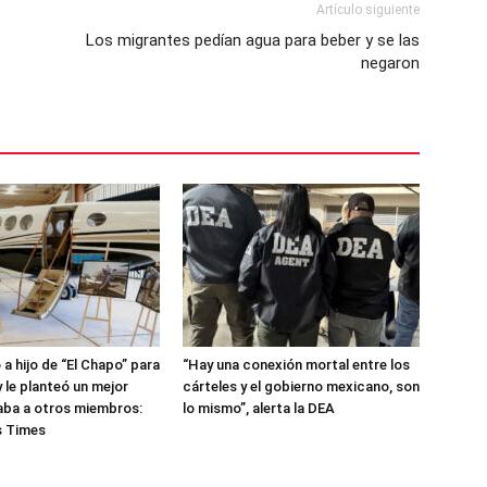
Artículo siguiente
Los migrantes pedían agua para beber y se las
negaron
a hijo de “El Chapo” para
“Hay una conexión mortal entre los
 le planteó un mejor
cárteles y el gobierno mexicano, son
evaba a otros miembros:
lo mismo”, alerta la DEA
s Times