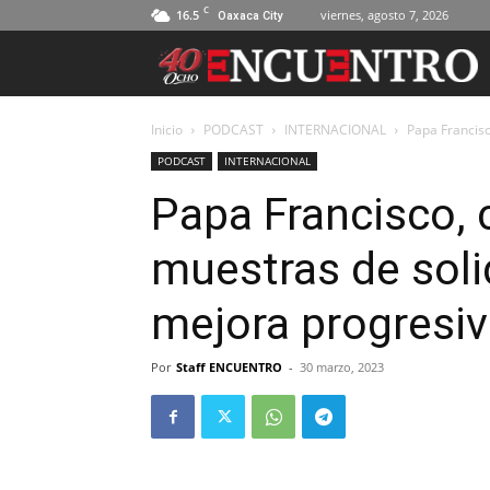
C
16.5
viernes, agosto 7, 2026
Oaxaca City
Inicio
PODCAST
INTERNACIONAL
Papa Francis
PODCAST
INTERNACIONAL
Papa Francisco,
muestras de soli
mejora progresi
Por
Staff ENCUENTRO
-
30 marzo, 2023