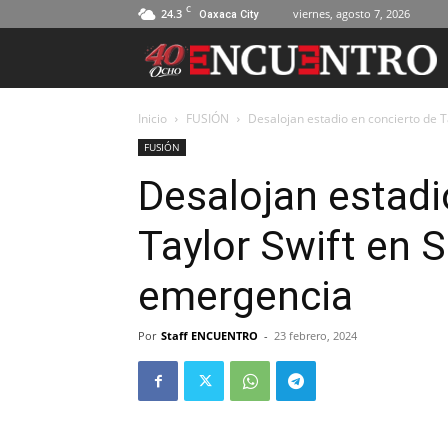
C
24.3
viernes, agosto 7, 2026
Oaxaca City
Inicio
FUSIÓN
Desalojan estadio en concierto de 
FUSIÓN
Desalojan estadi
Taylor Swift en 
emergencia
Por
Staff ENCUENTRO
-
23 febrero, 2024