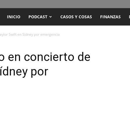
ENCUENTRO
INICIO
PODCAST
CASOS Y COSAS
FINANZAS
RADIO
Taylor Swift en Sídney por emergencia
Y
o en concierto de
Sídney por
TELEVISIÓN