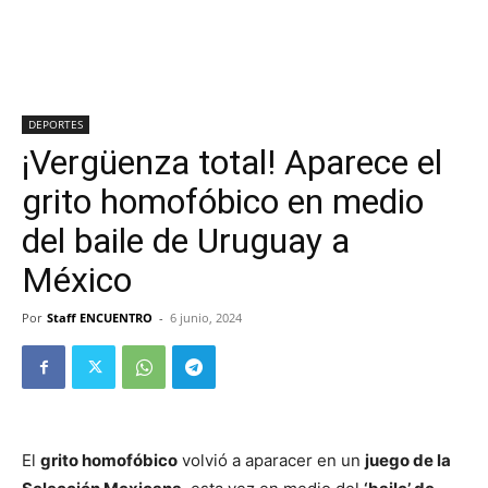
DEPORTES
¡Vergüenza total! Aparece el
grito homofóbico en medio
del baile de Uruguay a
México
Por
Staff ENCUENTRO
-
6 junio, 2024
El
grito homofóbico
volvió a aparacer en un
juego de la