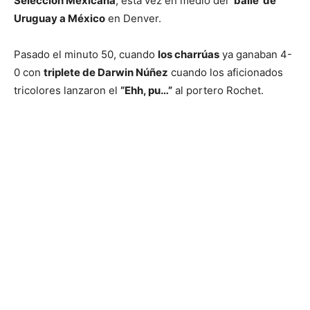
Selección Mexicana
, esta vez en medio del
‘baile’ de
Uruguay a México
en Denver.
Pasado el minuto 50, cuando
los charrúas
ya ganaban 4-
0 con
triplete de Darwin Núñez
cuando los aficionados
tricolores lanzaron el
“Ehh, pu…”
al portero Rochet.