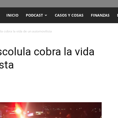
ENCUENTRO
INICIO
PODCAST
CASOS Y COSAS
FINANZAS
RADIO
a cobra la vida de un automovilista
Y
olula cobra la vida
sta
TELEVISIÓN