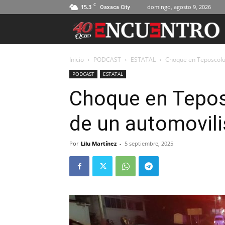
C
15.3
domingo, agosto 9, 2026
Oaxaca City
Inicio
PODCAST
ESTATAL
Choque en Teposcolul
PODCAST
ESTATAL
Choque en Teposc
de un automovili
Por
Lilu Martínez
-
5 septiembre, 2025