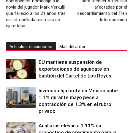
conmovedor homenaje a la
para atender a familias
novia del jugador Mark Verkuijl
afectadas por el
que falleció a los 21 años tras
descarrilamiento del Tren
ser atropellada mientras se
Interoceánico
ejercitaba
Artículos relacionados
Más del autor
EU mantiene suspensión de
exportaciones de aguacate en
bastión del Cártel de Los Reyes
Inversión fija bruta en México sube
1.1% durante mayo pese a
contracción de 1.3% en el rubro
privado
Analistas elevan a 1.11% su
pronóstico de crecimiento para la