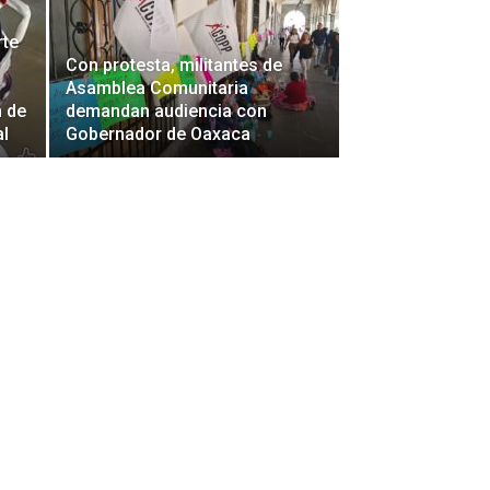
rte
Con protesta, militantes de
Asamblea Comunitaria
n de
demandan audiencia con
al
Gobernador de Oaxaca