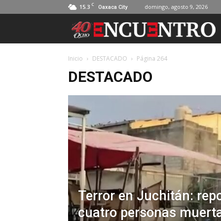
C
15.3
domingo, agosto 9, 2026
Oaxaca City
Inicio
DESTACADO
Página 264
DESTACADO
Terror en Juchitán: rep
cuatro personas muert