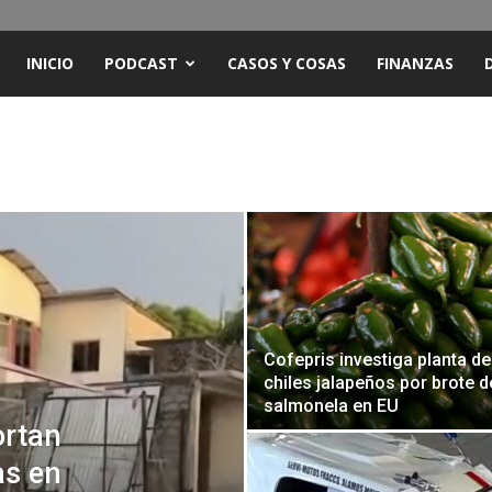
ENCUENTRO
INICIO
PODCAST
CASOS Y COSAS
FINANZAS
RADIO
Y
TELEVISIÓN
Cofepris investiga planta de
chiles jalapeños por brote d
salmonela en EU
ortan
as en