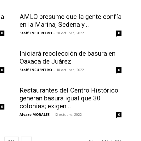
ma
AMLO presume que la gente confía
en la Marina, Sedena y...
Staff ENCUENTRO
-
20 octubre, 2022
0
0
Iniciará recolección de basura en
Oaxaca de Juárez
Staff ENCUENTRO
-
18 octubre, 2022
0
0
Restaurantes del Centro Histórico
generan basura igual que 30
colonias; exigen...
0
Álvaro MORÁLES
-
12 octubre, 2022
0