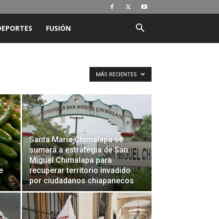
DEPORTES
FUSIÓN
MÁS RECIENTES
Santa María Chimalapa se
sumará a estrategia de San
Miguel Chimalapa para
e
recuperar territorio invadido
por ciudadanos chiapanecos