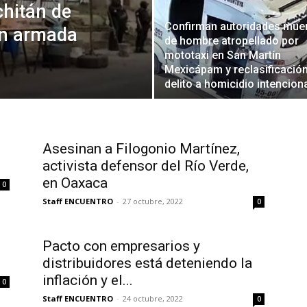
chitán de
Confirman autoridades mue
ón armada
de hombre atropellado por
mototaxi en San Martín
Mexicápam y reclasificació
delito a homicidio intencion
Asesinan a Filogonio Martínez,
activista defensor del Río Verde,
en Oaxaca
0
Staff ENCUENTRO
-
27 octubre, 2022
0
Pacto con empresarios y
distribuidores está deteniendo la
inflación y el...
0
Staff ENCUENTRO
-
24 octubre, 2022
0